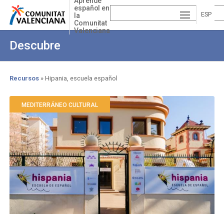
Aprende
Pasar
español en
al
ESP
la
Comunitat
contenido
Valenciana
AÑ
EN
principal
Descubre
OL
GLI
SH
Recursos
Hipania, escuela español
Sobrescribir
enlaces
MEDITERRÁNEO CULTURAL
de
ayuda
a
la
navegación