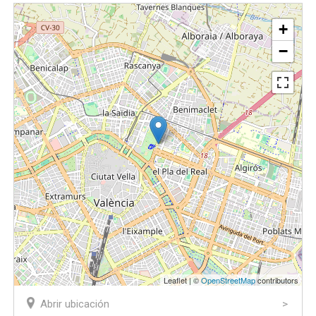
+
−
Leaflet | ©
OpenStreetMap
contributors
Abrir ubicación