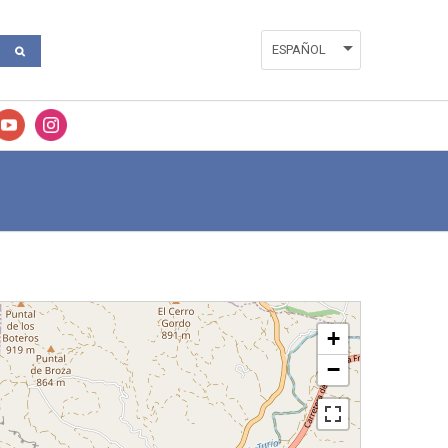
ESPAÑOL
ENGLISH
VALENCIÀ
+
−