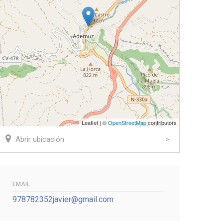
Leaflet | ©
OpenStreetMap
contributors
Abrir ubicación
EMAIL
978782352javier@gmail.com
ook
tter