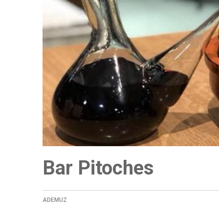
a
la
navegación
Bar Pitoches
ADEMUZ