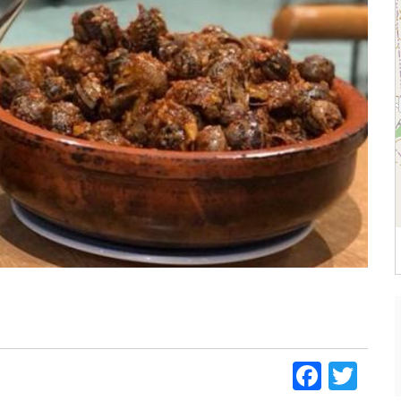
Faceb
Twi