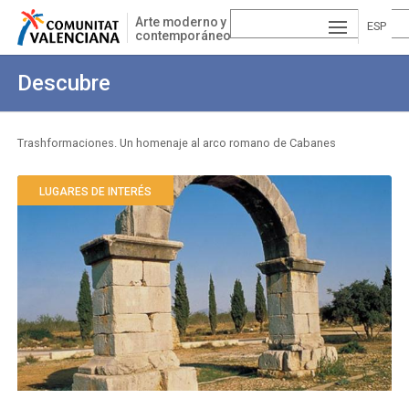
Pasar
Arte moderno y
al
ESP
contemporáneo
contenido
AÑ
EN
principal
Descubre
OL
GLI
VA
SH
LE
Trashformaciones. Un homenaje al arco romano de Cabanes
Sobrescribir
NCI
enlaces
LUGARES DE INTERÉS
À
de
ayuda
a
la
navegación