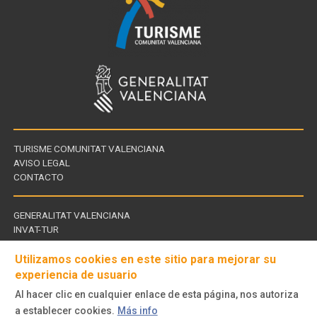
TURISME COMUNITAT VALENCIANA
AVISO LEGAL
CONTACTO
GENERALITAT VALENCIANA
INVAT-TUR
Links
CDT - CENTROS DE TURISMO
of
Utilizamos cookies en este sitio para mejorar su
experiencia de usuario
interest
Al hacer clic en cualquier enlace de esta página, nos autoriza
Follow
a establecer cookies.
Más info