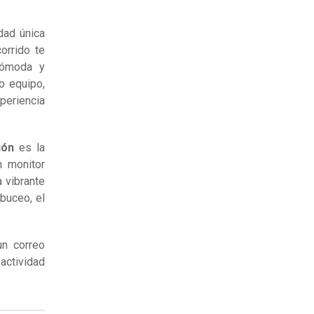
dad única
orrido te
 cómoda y
o equipo,
periencia
ión
es la
n monitor
a vibrante
 buceo, el
un correo
 actividad