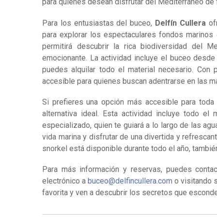
para quienes desean disfrutar del Mediterráneo de f
Para los entusiastas del buceo,
Delfín Cullera
ofr
para explorar los espectaculares fondos marinos d
permitirá descubrir la rica biodiversidad del 
emocionante. La actividad incluye el buceo desde 
puedes alquilar todo el material necesario. Con 
accesible para quienes buscan adentrarse en las m
Si prefieres una opción más accesible para toda
alternativa ideal. Esta actividad incluye todo e
especializado, quien te guiará a lo largo de las agu
vida marina y disfrutar de una divertida y refrescan
snorkel está disponible durante todo el año, tambi
Para más información y reservas, puedes conta
electrónico a
buceo@delfincullera.com
o visitando 
favorita y ven a descubrir los secretos que escond