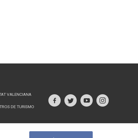
TAT VALENCIANA
R
s
NTROS DE TURISMO
Follow
us
rest
on