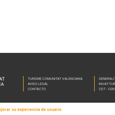
TURISME COMUNITAT VALENCIANA
GENERALI
AVISO LEGAL
INVAT-TU
Link
CONTACTO
CDT - CE
of
inte
ejorar su experiencia de usuario