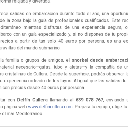
orma relajada y divertida.
ece salidas en embarcación durante todo el año, una oportuni
e la zona bajo la guía de profesionales cualificados. Este rec
Mediterráneo mientras disfrutas de una experiencia segura,
barco con un guía especializado y, si no dispones de tu propi
precios a partir de tan solo 40 euros por persona, es una ex
aravillas del mundo submarino.
 la familia o grupos de amigos, el
snorkel desde embarcac
l material necesario—gafas, tubo y aletas—y la compañía de u
as cristalinas de Cullera. Desde la superficie, podrás observar l
te experiencia rodeado de los tuyos. Al igual que las salidas de
én con precios desde 40 euros por persona.
ctar con
Delfín Cullera
llamando al
639 078 767
, enviando 
su página web
www.delfincullera.com
. Prepara tu equipo, elige tu
e el mar Mediterráneo.