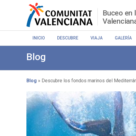
Pasar
al
Buceo en 
contenido
Valencian
principal
INICIO
DESCUBRE
VIAJA
GALERÍA
Blog
Blog
Descubre los fondos marinos del Mediterrán
Sobrescribir
enlaces
de
ayuda