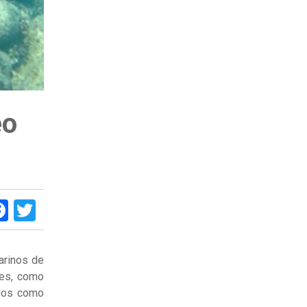
eo
Facebook
Twitter
marinos de
les, como
ados como