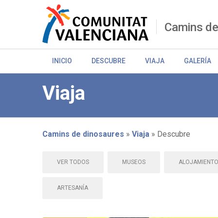
Pasar
al
contenido
Camins de
principal
INICIO
DESCUBRE
VIAJA
GALERÍA
Viaja
Camins de dinosaures
Viaja
Descubre
Sobrescribir
VER TODOS
MUSEOS
ALOJAMIENT
enlaces
de
ARTESANÍA
ayuda