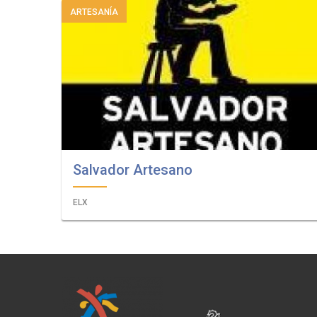
a
ARTESANÍA
la
navegación
Salvador Artesano
ELX