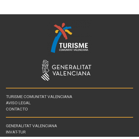
TURISME COMUNITAT VALENCIANA
AVISO LEGAL
CONTACTO
GENERALITAT VALENCIANA
INVAT-TUR
Links
CDT - CENTROS DE TURISMO