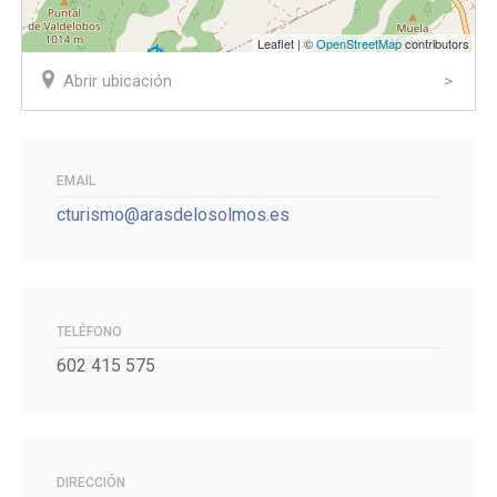
Leaflet | ©
OpenStreetMap
contributors
Abrir ubicación
EMAIL
cturismo@arasdelosolmos.es
TELÉFONO
602 415 575
DIRECCIÓN