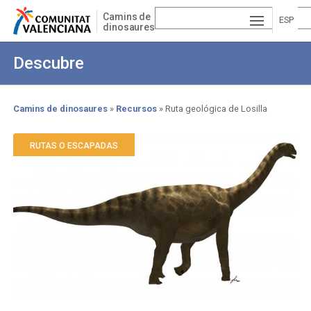
Pasar
Camins de
al
ESP
dinosaures
contenido
AÑ
EN
principal
Descubre
OL
GLI
VA
SH
LE
Camins de dinosaures
Recursos
Ruta geológica de Losilla
Sobrescribir
NCI
enlaces
RUTAS O ESCAPADAS
À
de
ayuda
a
la
navegación