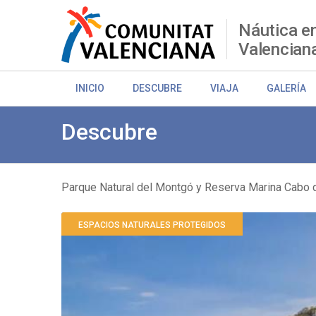
Pasar
al
Náutica e
contenido
Valencian
principal
INICIO
DESCUBRE
VIAJA
GALERÍA
Descubre
Parque Natural del Montgó y Reserva Marina Cabo 
Sobrescribir
ESPACIOS NATURALES PROTEGIDOS
enlaces
de
ayuda