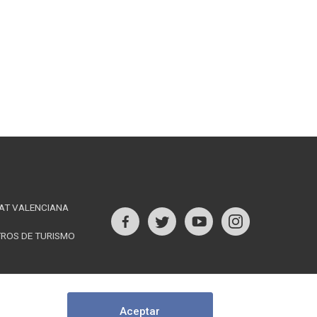
AT VALENCIANA
s
TROS DE TURISMO
Follow
us
rest
on
Aceptar