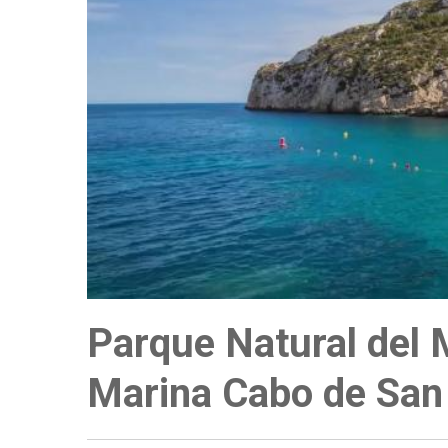
a
la
navegación
Parque Natural del
Marina Cabo de San