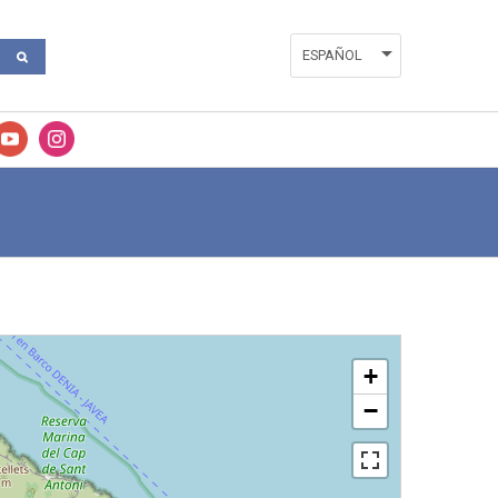
ESPAÑOL
ENGLISH
FRANÇAIS
VALENCIÀ
+
−