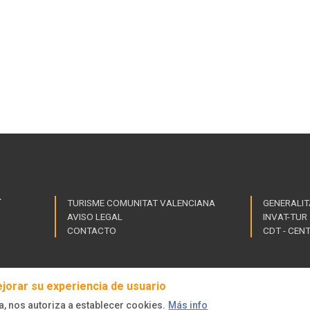
TURISME COMUNITAT VALENCIANA
GENERALIT
AVISO LEGAL
INVAT-TUR
Link
CONTACTO
CDT - CEN
of
inte
ejorar su experiencia de usuario
a, nos autoriza a establecer cookies.
Más info