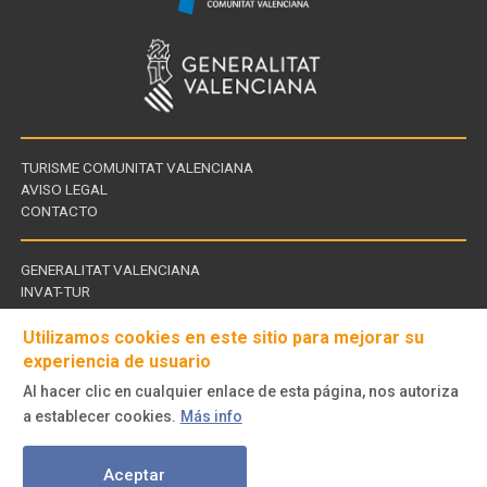
TURISME COMUNITAT VALENCIANA
AVISO LEGAL
CONTACTO
GENERALITAT VALENCIANA
INVAT-TUR
Links
CDT - CENTROS DE TURISMO
of
Utilizamos cookies en este sitio para mejorar su
interest
experiencia de usuario
Al hacer clic en cualquier enlace de esta página, nos autoriza
Follow
a establecer cookies.
Más info
us
© Turisme Comunitat Valenciana. Todos los derechos reservados.
on
Aceptar