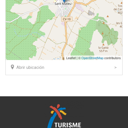
Leaflet | ©
OpenStreetMap
contributors
Abrir ubicación