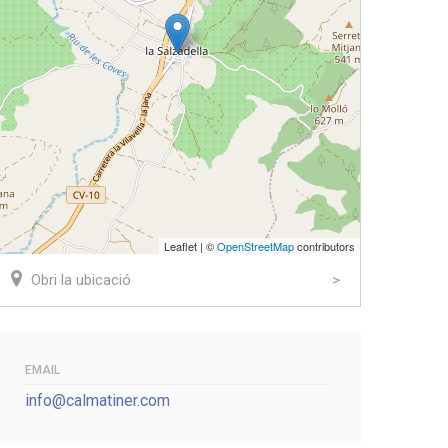
Leaflet | ©
OpenStreetMap
contributors
Obri la ubicació
EMAIL
info@calmatiner.com
ook
tter