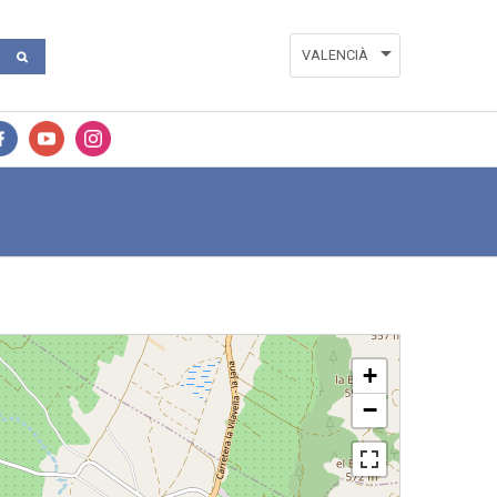
VALENCIÀ
ESPAÑOL
ENGLISH
+
−