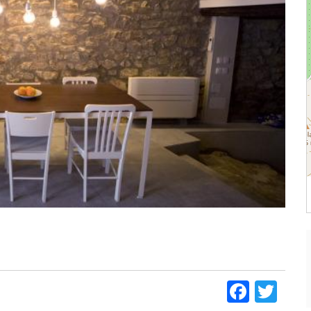
Faceb
Twi