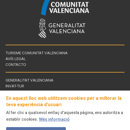
TURISME COMUNITAT VALENCIANA
AVÍS LEGAL
CONTACTO
GENERALITAT VALENCIANA
INVAT-TUR
Enllaços
CDT - CENTROS DE TURISMO
d'interès
En aquest lloc web utilitzem cookies per a millorar la
teva experiència d'usuari
Al fer clic a qualsevol enllaç d'aquesta pàgina, ens autoritza a
Visita'ns
establir cookies.
Més informació
a
© Turisme Comunitat Valenciana. Tots els drets reservats.