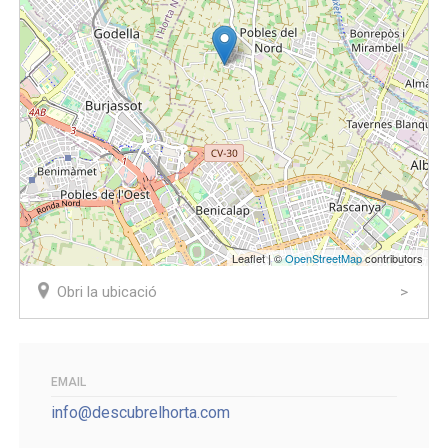
Leaflet | ©
OpenStreetMap
contributors
Obri la ubicació
EMAIL
info@descubrelhorta.com