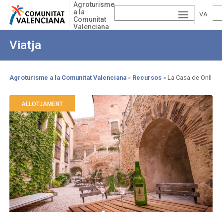
Skip
Agroturisme
a la
to
VA
Comunitat
main
Valenciana
ESP
LE
content
Viatja
AÑ
EN
NCI
OL
GLI
À
Agroturisme a la Comunitat Valenciana
Recursos
La Casa de Onil
Breadcrumb
SH
ALLOTJAMENT