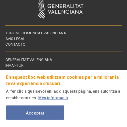
TURISME COMUNITAT VALENCIANA
AVÍS LEGAL
CONTACTO
GENERALITAT VALENCIANA
INVAT-TUR
Enllaços
CDT - CENTROS DE TURISMO
d'interès
En aquest lloc web utilitzem cookies per a millorar la
teva experiència d'usuari
Al fer clic a qualsevol enllaç d'aquesta pàgina, ens autoritza a
Visita'ns
establir cookies.
Més informació
a
© Turisme Comunitat Valenciana. Tots els drets reservats.
Acceptar