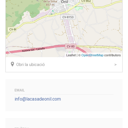
Leaflet | ©
OpenStreetMap
contributors
Obri la ubicació
EMAIL
info@lacasadeonil.com