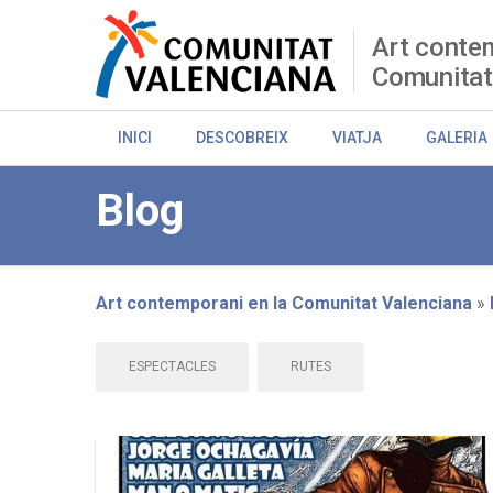
Skip
to
Art contem
main
Comunitat
content
INICI
DESCOBREIX
VIATJA
GALERIA
Blog
Art contemporani en la Comunitat Valenciana
Breadcrumb
ESPECTACLES
RUTES