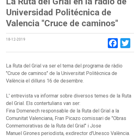
La Ruta del Grial en la radio de
Universidad Politécnica de
Valencia "Cruce de caminos"
Face
Tw
18-12-2019
La Ruta del Grial va ser el tema del programa de ràdio
"Cruce de caminos" de la Universitat Politècnica de
València el dilluns 16 de desembre.
L' entrevista va informar sobre diversos temes de la Ruta
del Grial. Els contertulians van ser:
Fina Domenech responsable de la Ruta del Grial a la
Comunitat Valenciana, Fran Picazo comissari de "Obras
Conmemorativas de la Ruta del Grial" i Jose
Manuel Girones periodista, exdirector d'Unesco València.