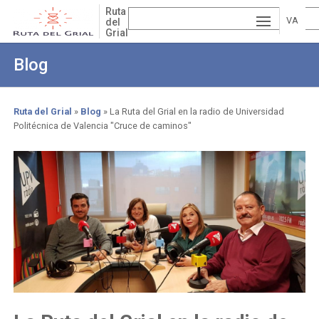
Skip
Ruta
to
VA
del
Grial
main
ESP
LE
content
Blog
AÑ
EN
NCI
OL
GLI
À
Ruta del Grial
Blog
La Ruta del Grial en la radio de Universidad
Politécnica de Valencia "Cruce de caminos"
Breadcrumb
SH