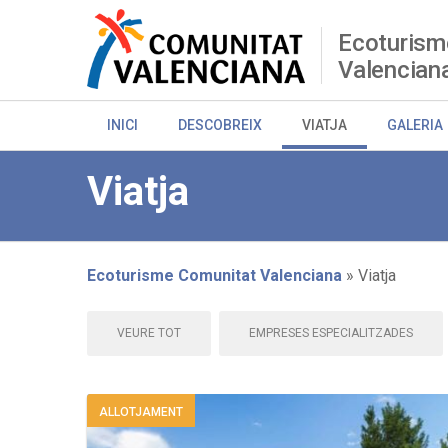
Skip
to
Ecoturism
main
Valencian
content
INICI
DESCOBREIX
VIATJA
GALERIA
Viatja
Ecoturisme Comunitat Valenciana
Viatja
Breadcrumb
VEURE TOT
EMPRESES ESPECIALITZADES
ALLOTJAMENT