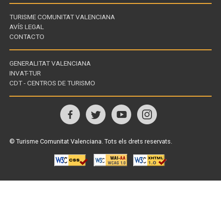
TURISME COMUNITAT VALENCIANA
AVÍS LEGAL
CONTACTO
GENERALITAT VALENCIANA
INVAT-TUR
Enllaços
CDT - CENTROS DE TURISMO
d'interès
Visita'ns
a
© Turisme Comunitat Valenciana. Tots els drets reservats.