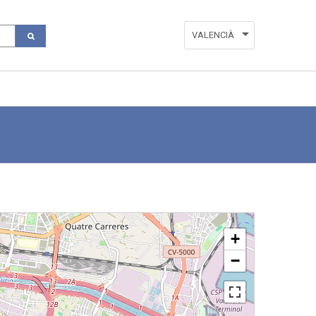
VALENCIÀ
ESPAÑOL
ENGLISH
+
−