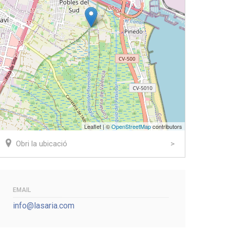
Leaflet | ©
OpenStreetMap
contributors
Obri la ubicació
EMAIL
info@lasaria.com