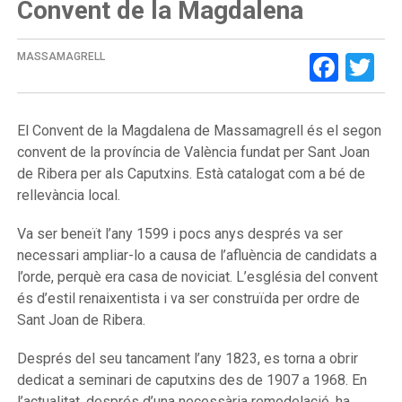
Convent de la Magdalena
Face
Tw
MASSAMAGRELL
El Convent de la Magdalena de Massamagrell és el segon
convent de la província de València fundat per Sant Joan
de Ribera per als Caputxins. Està catalogat com a bé de
rellevància local.
Va ser beneït l’any 1599 i pocs anys després va ser
necessari ampliar-lo a causa de l’afluència de candidats a
l’orde, perquè era casa de noviciat. L’església del convent
és d’estil renaixentista i va ser construïda per ordre de
Sant Joan de Ribera.
Després del seu tancament l’any 1823, es torna a obrir
dedicat a seminari de caputxins des de 1907 a 1968. En
l’actualitat, després d’una necessària remodelació, ha