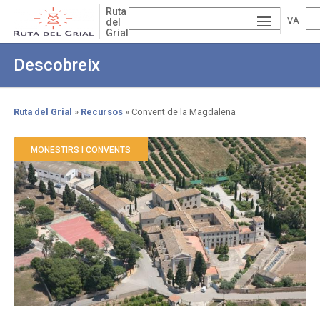
Skip
Ruta
to
VA
del
Grial
main
ESP
LE
content
Descobreix
AÑ
EN
NCI
OL
GLI
À
Ruta del Grial
Recursos
Convent de la Magdalena
Breadcrumb
SH
MONESTIRS I CONVENTS