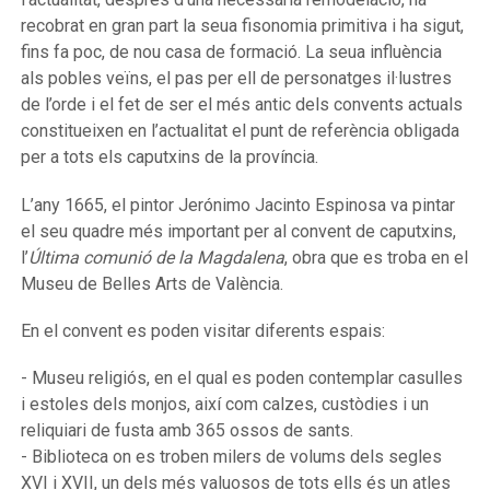
recobrat en gran part la seua fisonomia primitiva i ha sigut,
fins fa poc, de nou casa de formació. La seua influència
als pobles veïns, el pas per ell de personatges il·lustres
de l’orde i el fet de ser el més antic dels convents actuals
constitueixen en l’actualitat el punt de referència obligada
per a tots els caputxins de la província.
L’any 1665, el pintor Jerónimo Jacinto Espinosa va pintar
el seu quadre més important per al convent de caputxins,
l’
Última comunió de la Magdalena
, obra que es troba en el
Museu de Belles Arts de València.
En el convent es poden visitar diferents espais:
- Museu religiós, en el qual es poden contemplar casulles
i estoles dels monjos, així com calzes, custòdies i un
reliquiari de fusta amb 365 ossos de sants.
- Biblioteca on es troben milers de volums dels segles
XVI i XVII, un dels més valuosos de tots ells és un atles