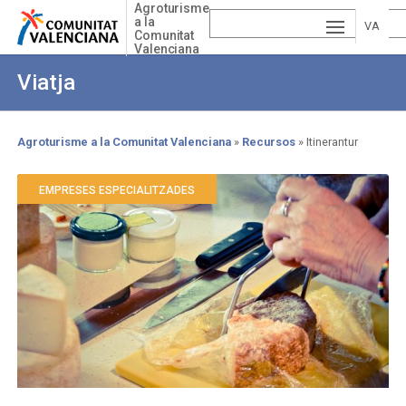
Skip
Agroturisme
a la
to
VA
Comunitat
main
Valenciana
ESP
LE
content
Viatja
AÑ
EN
NCI
OL
GLI
À
Agroturisme a la Comunitat Valenciana
Recursos
Itinerantur
Breadcrumb
SH
EMPRESES ESPECIALITZADES