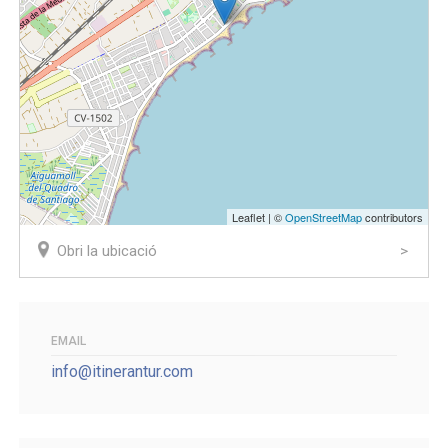
Leaflet | ©
OpenStreetMap
contributors
Obri la ubicació
EMAIL
info@itinerantur.com