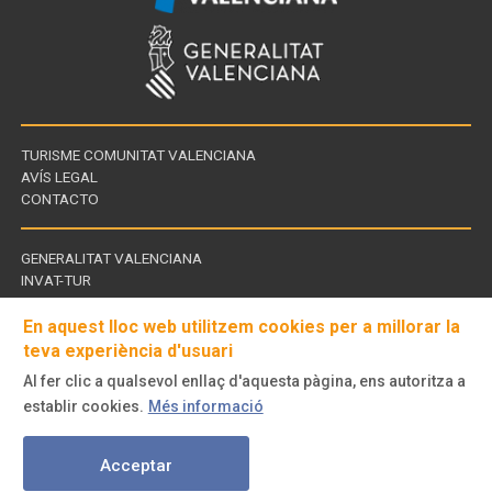
TURISME COMUNITAT VALENCIANA
AVÍS LEGAL
CONTACTO
GENERALITAT VALENCIANA
INVAT-TUR
Enllaços
CDT - CENTROS DE TURISMO
d'interès
En aquest lloc web utilitzem cookies per a millorar la
teva experiència d'usuari
Al fer clic a qualsevol enllaç d'aquesta pàgina, ens autoritza a
Visita'ns
establir cookies.
Més informació
a
© Turisme Comunitat Valenciana. Tots els drets reservats.
Acceptar