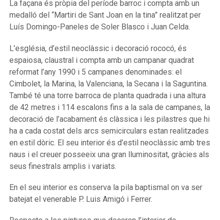
La façana és pròpia del període barroc i compta amb un
medalló del “Martiri de Sant Joan en la tina” realitzat per
Luís Domingo-Paneles de Soler Blasco i Juan Celda.
L’església, d’estil neoclàssic i decoració rococó, és
espaiosa, claustral i compta amb un campanar quadrat
reformat l’any 1990 i 5 campanes denominades: el
Cimbolet, la Marina, la Valenciana, la Secana i la Saguntina.
També té una torre barroca de planta quadrada i una altura
de 42 metres i 114 escalons fins a la sala de campanes, la
decoració de l’acabament és clàssica i les pilastres que hi
ha a cada costat dels arcs semicirculars estan realitzades
en estil dòric. El seu interior és d’estil neoclàssic amb tres
naus i el creuer posseeix una gran lluminositat, gràcies als
seus finestrals amplis i variats.
En el seu interior es conserva la pila baptismal on va ser
batejat el venerable P. Luis Amigó i Ferrer.