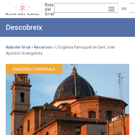
Skip
Ruta
to
VA
del
Grial
main
ESP
LE
content
Descobreix
AÑ
EN
NCI
OL
GLI
À
Ruta del Grial
Recursos
L’Església Parroquial de Sant Joan
Apòstol i Evangelista
Breadcrumb
SH
ESGLÉSIES I CATEDRALS