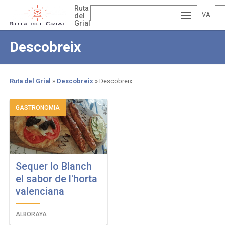
Skip
Ruta
to
VA
del
Grial
main
ESP
LE
content
Descobreix
AÑ
EN
NCI
OL
GLI
À
Ruta del Grial
Descobreix
Descobreix
SH
Breadcrumb
GASTRONOMIA
Sequer lo Blanch
el sabor de l'horta
valenciana
ALBORAYA