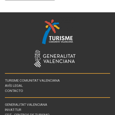
TURISME COMUNITAT VALENCIANA
AVÍS LEGAL
CONTACTO
GENERALITAT VALENCIANA
INVAT-TUR
Enllaços
CDT - CENTROS DE TURISMO