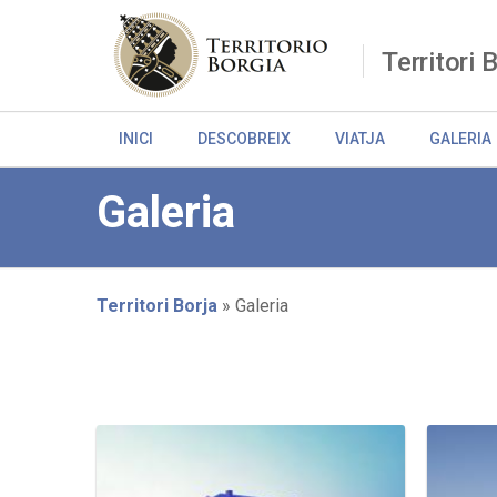
Skip
to
main
Territori 
content
INICI
DESCOBREIX
VIATJA
GALERIA
Galeria
Territori Borja
Galeria
Breadcrumb