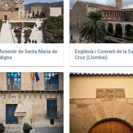
Monestir de Santa Maria de
Església i Convent de la S
ldigna
Cruz (Llombai)