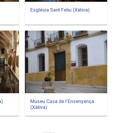
Església Sant Feliu (Xàtiva)
a)
Museu Casa de l'Ensenyança
(Xàtiva)