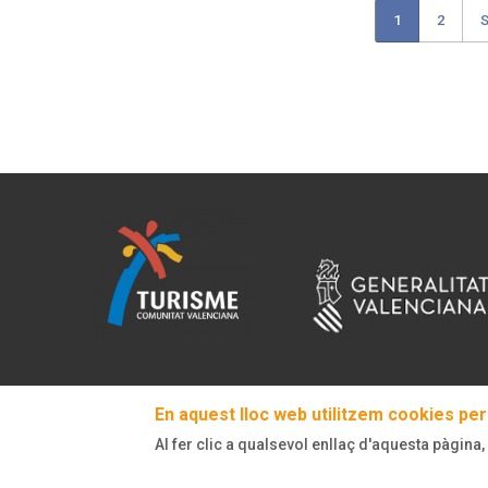
Current
1
Page
2
N
S
Pagination
page
En aquest lloc web utilitzem cookies per 
Al fer clic a qualsevol enllaç d'aquesta pàgina,
© Turisme Comunitat Valenciana. Tots els drets reservats.