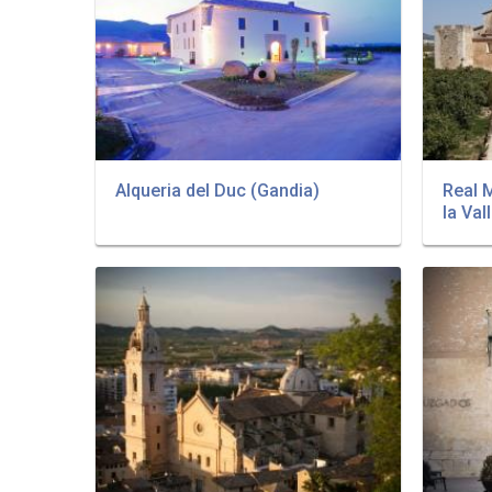
Alqueria del Duc (Gandia)
Real 
la Val