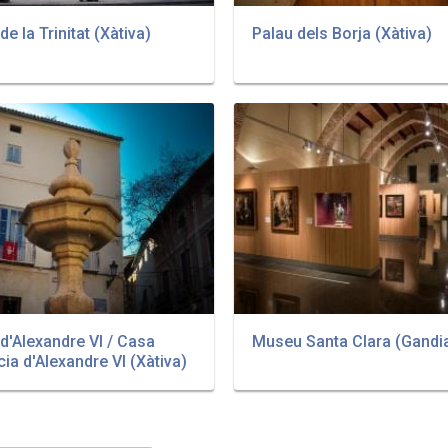
de la Trinitat (Xàtiva)
Palau dels Borja (Xàtiva)
d'Alexandre VI / Casa
Museu Santa Clara (Gandi
cia d'Alexandre VI (Xàtiva)