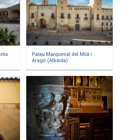
anta
Palau Marquesal del Milà i
Aragó (Albaida)