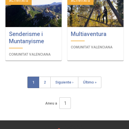
ACTIVITATS
ACTIVITATS
Senderisme i
Multiaventura
Muntanyisme
COMUNITAT VALENCIANA
COMUNITAT VALENCIANA
Current
1
Page
2
Next
Siguiente ›
Last
Último »
Pagination
page
page
page
Aneu a
Pagination