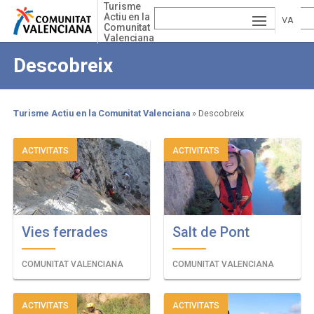
Skip
Turisme
Actiu en la
to
VA
Comunitat
main
Valenciana
ESP
LE
content
Descobreix
AÑ
EN
NCI
OL
GLI
À
Turisme Actiu en la Comunitat Valenciana
Descobreix
SH
Breadcrumb
ACTIVITATS
ACTIVITATS
Vies ferrades
Salt de Pont
COMUNITAT VALENCIANA
COMUNITAT VALENCIANA
ACTIVITATS
ACTIVITATS