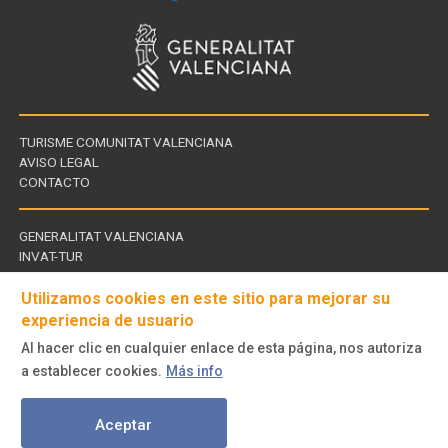
TURISME COMUNITAT VALENCIANA
AVISO LEGAL
CONTACTO
GENERALITAT VALENCIANA
INVAT-TUR
Links
CDT - CENTROS DE TURISMO
of
Utilizamos cookies en este sitio para mejorar su
interest
experiencia de usuario
Al hacer clic en cualquier enlace de esta página, nos autoriza
Follow
a establecer cookies.
Más info
us
© Turisme Comunitat Valenciana. Todos los derechos reservados.
on
Aceptar