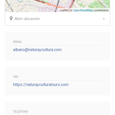
Leaflet | ©
OpenStreetMap
contributors
Abrir ubicación
EMAIL
albano@naturaycultura.com
URL
https://naturayculturatours.com
TELÉFONO