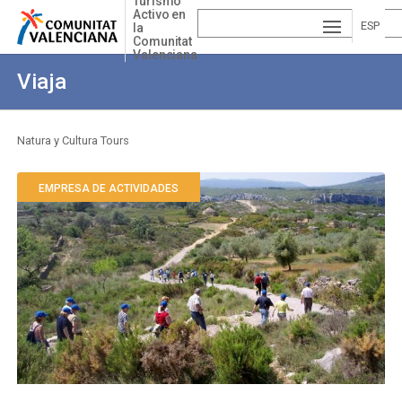
Turismo
Pasar
Activo en
al
ESP
la
Comunitat
contenido
Valenciana
AÑ
EN
principal
Viaja
OL
GLI
VA
SH
LE
Natura y Cultura Tours
Sobrescribir
NCI
enlaces
EMPRESA DE ACTIVIDADES
À
de
ayuda
a
la
navegación