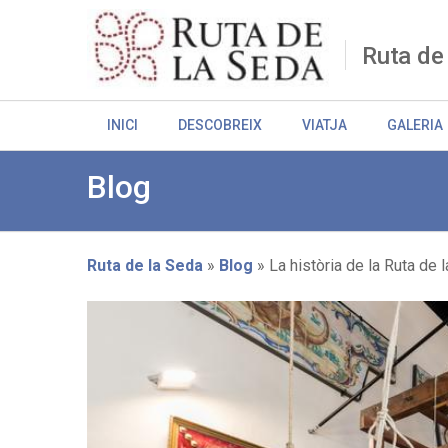
Skip
to
main
Ruta de
content
INICI
DESCOBREIX
VIATJA
GALERIA
Blog
Ruta de la Seda
Blog
La història de la Ruta de 
Breadcrumb