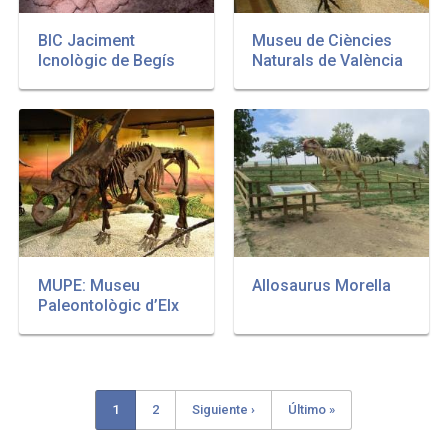
BIC Jaciment
Museu de Ciències
Icnològic de Begís
Naturals de València
MUPE: Museu
Allosaurus Morella
Paleontològic d’Elx
Current
1
Page
2
Next
Siguiente ›
Last
Último »
Pagination
page
page
page