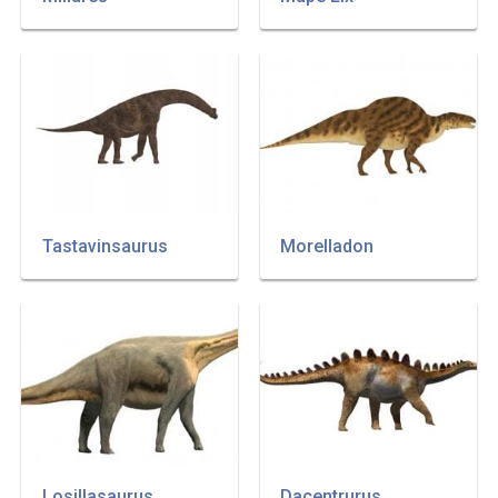
Tastavinsaurus
Morelladon
Losillasaurus
Dacentrurus