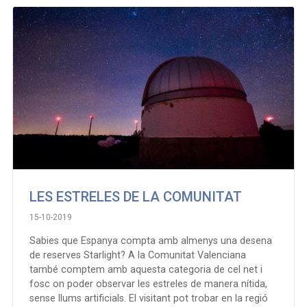
LES ESTRELES DE LA COMUNITAT
15-10-2019
Sabies que Espanya compta amb almenys una desena
de reserves Starlight? A la Comunitat Valenciana
també comptem amb aquesta categoria de cel net i
fosc on poder observar les estreles de manera nítida,
sense llums artificials. El visitant pot trobar en la regió