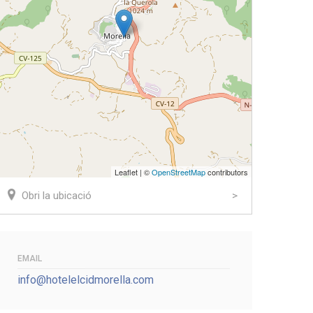
Leaflet | ©
OpenStreetMap
contributors
Obri la ubicació
EMAIL
info@hotelelcidmorella.com