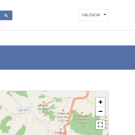
VALENCIÀ
ESPAÑOL
ENGLISH
+
−