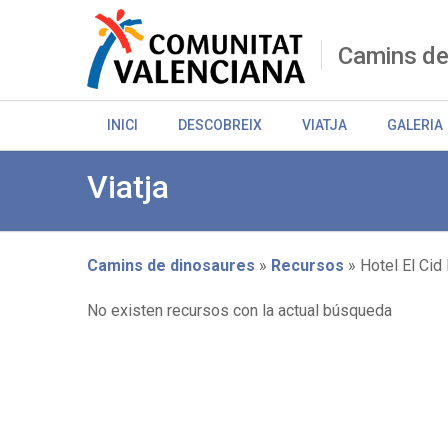
Skip
to
main
Camins de
content
INICI
DESCOBREIX
VIATJA
GALERIA
Viatja
Camins de dinosaures
Recursos
Hotel El Cid
Breadcrumb
No existen recursos con la actual búsqueda