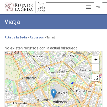
Skip
Ruta
to
VA
de la
Seda
main
ESP
LE
content
Viatja
AÑ
EN
NCI
OL
GLI
À
Ruta de la Seda
Recursos
Turiart
Breadcrumb
SH
No existen recursos con la actual búsqueda
+
−