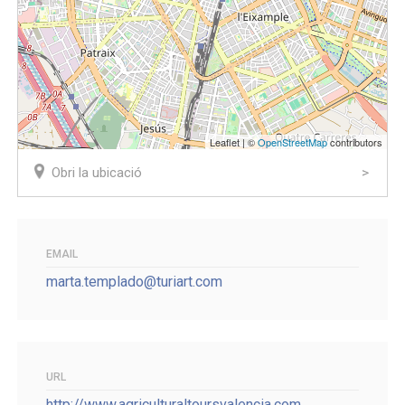
Leaflet | ©
OpenStreetMap
contributors
Obri la ubicació
EMAIL
marta.templado@turiart.com
URL
http://www.agriculturaltoursvalencia.com