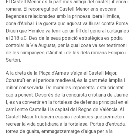
El Castell Menor és la part més antiga del castell, ibèrica i
romana. El recorregut pel Castell Menor ens evocarà
llegendes relacionades amb la princesa ibera Himilce,
dona d’Aníbal, i la guerra que aquest va lliurar contra Roma.
Diuen que Himilce va tenir ací un fill del general cartaginés
el 218 a.C. Des de la seua posició estratègica es podia
controlar la Via Augusta, per la qual cosa va ser testimoni
de les campanyes d’Aníbal i de les dels romans Escipió i
Sertori.
A la dreta de la Plaça d’Armes s’alça el Castell Major.
Construït en el període medieval, és la part més àmplia i
millor conservada. De muralles imponents, està orientat
cap a ponent. Després de la conquista cristiana de Jaume
I, es va convertir en la fortalesa de defensa principal en el
camí entre Castella i la capital del Regne de València. Al
Castell Major trobarem espais i estances que permeten
recrear la vida quotidiana a la fortalesa. Portes d’entrada,
torres de guaita, emmagatzematge d’aigua per a la