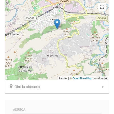
Leaflet | ©
OpenStreetMap
contributors
Obri la ubicació
ADREÇA