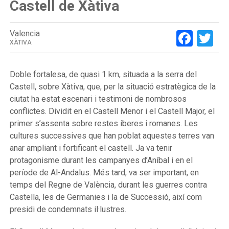
Castell de Xàtiva
Face
Tw
Valencia
XÀTIVA
Doble fortalesa, de quasi 1 km, situada a la serra del
Castell, sobre Xàtiva, que, per la situació estratègica de la
ciutat ha estat escenari i testimoni de nombrosos
conflictes. Dividit en el Castell Menor i el Castell Major, el
primer s’assenta sobre restes iberes i romanes. Les
cultures successives que han poblat aquestes terres van
anar ampliant i fortificant el castell. Ja va tenir
protagonisme durant les campanyes d’Aníbal i en el
període de Al-Andalus. Més tard, va ser important, en
temps del Regne de València, durant les guerres contra
Castella, les de Germanies i la de Successió, així com
presidi de condemnats il·lustres.