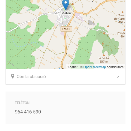
Leaflet | ©
OpenStreetMap
contributors
Obri la ubicació
TELÈFON
964 416 590