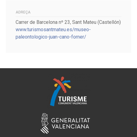
ADREÇA
Carrer de Barcelona nº 23, Sant Mateu (Castellón)
www.turismosantmateu.es/museo-
paleontologico-juan-cano-forner/