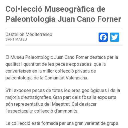
Col•lecció Museogràfica de
Paleontologia Juan Cano Forner
Face
Tw
Castellón Mediterráneo
SANT MATEU
El Museu Paleontològic Juan Cano Forner destaca per la
qualitat i quantitat de les peces exposades, que la
converteixen en la millor col·lecció privada de
paleontologia de la Comunitat Valenciana.
S’hi exposen peces de totes les eres geològiques i de la
majoria d’estratigrafies. Gran part dels fòssils exposats
són representatius del Maestrat. Cal destacar
l’espectacular col·lecció d’ammonits.
La col·lecció està formada per una gran varietat de grups