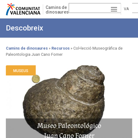
Skip
Camins de
to
VA
dinosaures
main
ESP
LE
content
Descobreix
AÑ
EN
NCI
OL
GLI
À
Camins de dinosaures
Recursos
Col•lecció Museogràfica de
Paleontologia Juan Cano Forner
Breadcrumb
SH
MUSEUS