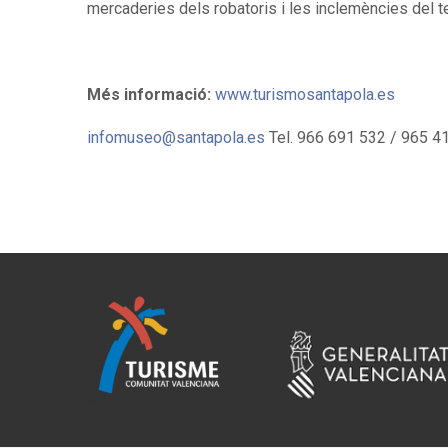
mercaderies dels robatoris i les inclemències del 
Més informació:
www.turismosantapola.es
infomuseo@santapola.es
Tel. 966 691 532 / 965 4