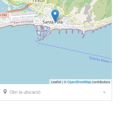
Leaflet | ©
OpenStreetMap
contributors
Obri la ubicació
ook
tter