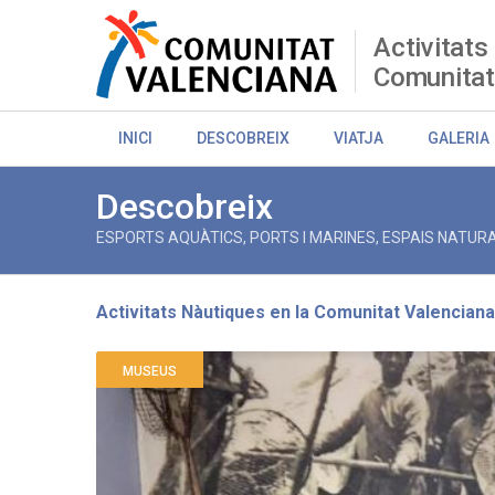
Skip
to
Activitats
main
Comunitat
content
INICI
DESCOBREIX
VIATJA
GALERIA
Descobreix
ESPORTS AQUÀTICS, PORTS I MARINES, ESPAIS NATURA
Activitats Nàutiques en la Comunitat Valenciana
Breadcrumb
MUSEUS