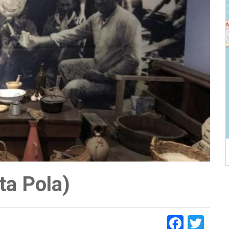
ta Pola)
Faceb
Twi