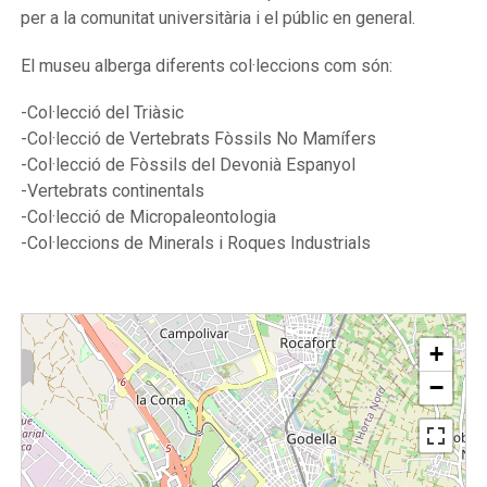
per a la comunitat universitària i el públic en general.
El museu alberga diferents col·leccions com són:
-Col·lecció del Triàsic
-Col·lecció de Vertebrats Fòssils No Mamífers
-Col·lecció de Fòssils del Devonià Espanyol
-Vertebrats continentals
-Col·lecció de Micropaleontologia
-Col·leccions de Minerals i Roques Industrials
+
−