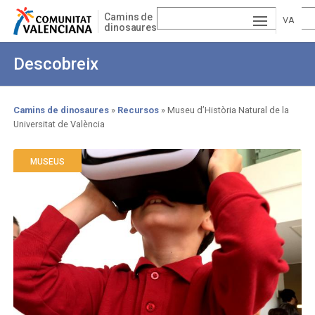
Skip
Camins de
to
VA
dinosaures
main
ESP
LE
content
Descobreix
AÑ
EN
NCI
OL
GLI
À
Camins de dinosaures
Recursos
Museu d’Història Natural de la
Universitat de València
Breadcrumb
SH
MUSEUS