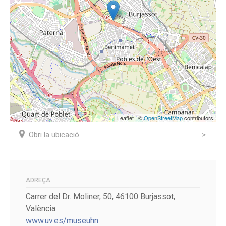
Leaflet | ©
OpenStreetMap
contributors
Obri la ubicació
ADREÇA
Carrer del Dr. Moliner, 50, 46100 Burjassot,
València
www.uv.es/museuhn