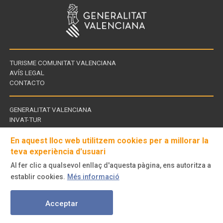
TURISME COMUNITAT VALENCIANA
AVÍS LEGAL
CONTACTO
GENERALITAT VALENCIANA
INVAT-TUR
Enllaços
CDT - CENTROS DE TURISMO
d'interès
En aquest lloc web utilitzem cookies per a millorar la
teva experiència d'usuari
Al fer clic a qualsevol enllaç d'aquesta pàgina, ens autoritza a
Visita'ns
establir cookies.
Més informació
a
© Turisme Comunitat Valenciana. Tots els drets reservats.
Acceptar