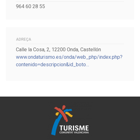
964 60 28 55
ADREÇA
Calle la Cosa, 2, 12200 Onda, Castellón
www.ondaturismo.es/onda/web_php/index.php?
contenido=descripcion&id_boto…