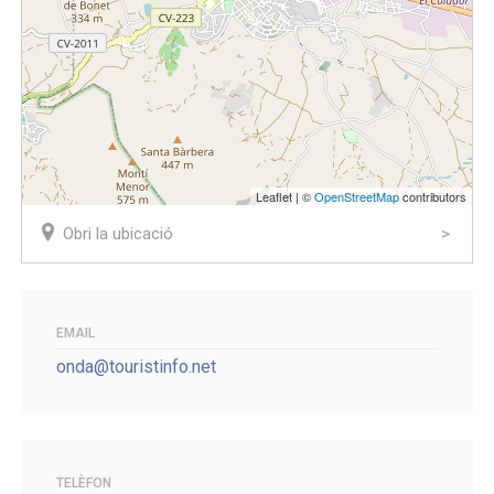
Leaflet | ©
OpenStreetMap
contributors
Obri la ubicació
EMAIL
onda@touristinfo.net
TELÈFON