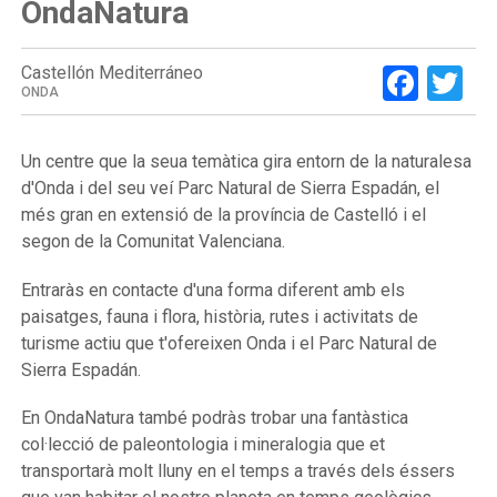
OndaNatura
Face
Tw
Castellón Mediterráneo
ONDA
Un centre que la seua temàtica gira entorn de la naturalesa
d'Onda i del seu veí Parc Natural de Sierra Espadán, el
més gran en extensió de la província de Castelló i el
segon de la Comunitat Valenciana.
Entraràs en contacte d'una forma diferent amb els
paisatges, fauna i flora, història, rutes i activitats de
turisme actiu que t'ofereixen Onda i el Parc Natural de
Sierra Espadán.
En OndaNatura també podràs trobar una fantàstica
col·lecció de paleontologia i mineralogia que et
transportarà molt lluny en el temps a través dels éssers