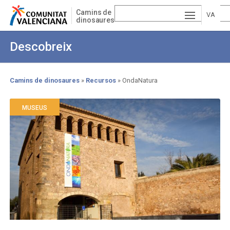
Skip
Camins de
to
VA
dinosaures
main
ESP
LE
content
Descobreix
AÑ
EN
NCI
OL
GLI
À
Camins de dinosaures
Recursos
OndaNatura
Breadcrumb
SH
MUSEUS