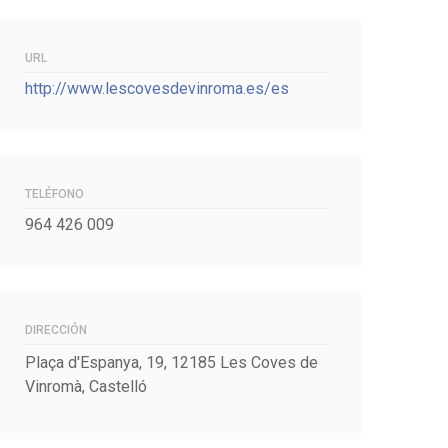
ook
tter
URL
http://www.lescovesdevinroma.es/es
TELÉFONO
964 426 009
DIRECCIÓN
Plaça d'Espanya, 19, 12185 Les Coves de
Vinromà, Castelló