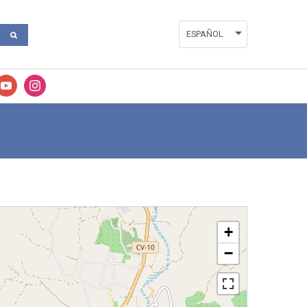
ESPAÑOL
ENGLISH
VALENCIÀ
+
−