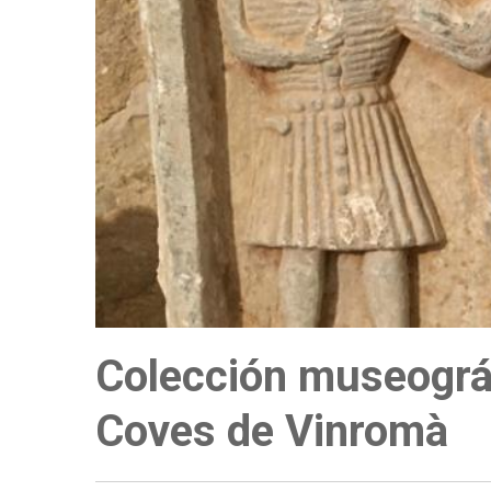
a
la
navegación
Colección museográ
Coves de Vinromà