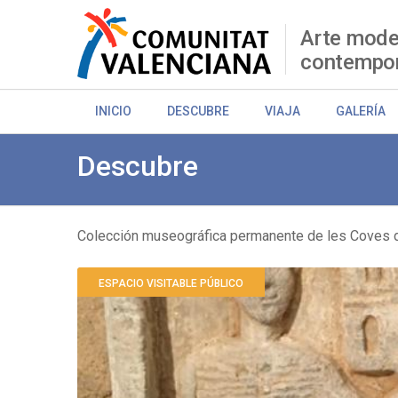
Pasar
al
Arte mode
contenido
contempo
principal
INICIO
DESCUBRE
VIAJA
GALERÍA
Descubre
Colección museográfica permanente de les Coves 
Sobrescribir
ESPACIO VISITABLE PÚBLICO
enlaces
de
ayuda