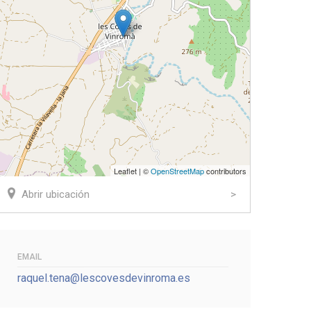
Leaflet | ©
OpenStreetMap
contributors
Abrir ubicación
EMAIL
raquel.tena@lescovesdevinroma.es