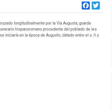
Faceb
Twi
cruzado longitudinalmente por la Vía Augusta, guarda
 funerario hispanoromano procedente del poblado de les
e iniciaría en la época de Augusto, datado entre el s. II y