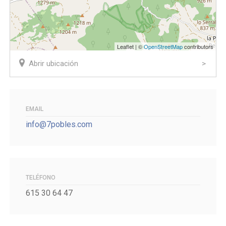
Leaflet | ©
OpenStreetMap
contributors
Abrir ubicación
EMAIL
info@7pobles.com
TELÉFONO
615 30 64 47