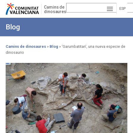
Pasar
Camins de
al
ESP
dinosaures
contenido
AÑ
EN
principal
Blog
OL
GLI
VA
SH
LE
Camins de dinosaures
Blog
'Garumbatitan', una nueva especie de
dinosaurio
Sobrescribir
NCI
enlaces
À
de
ayuda
a
la
navegación