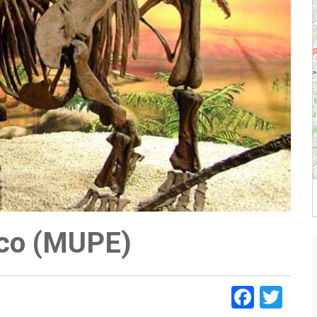
ico (MUPE)
Faceb
Twi