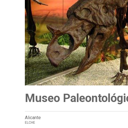
a
la
navegación
Museo Paleontológ
Alicante
ELCHE