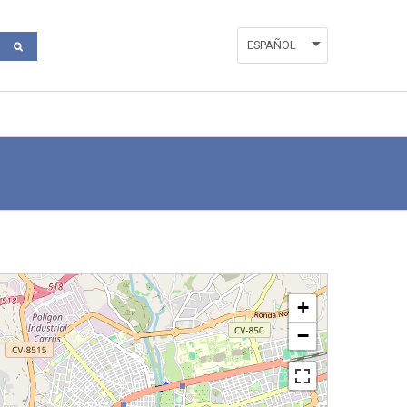
ESPAÑOL
ENGLISH
VALENCIÀ
+
−