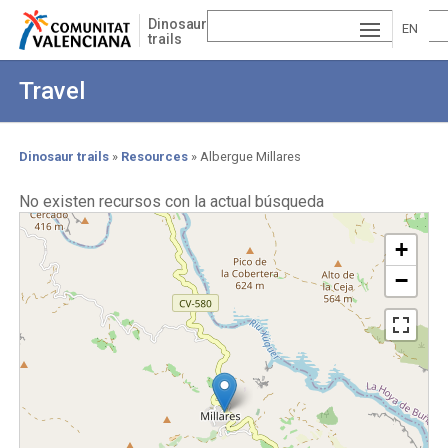
Skip
Dinosaur
to
EN
trails
main
ESP
GLI
content
Travel
AÑ
SH
VA
OL
LE
Dinosaur trails
Resources
Albergue Millares
Breadcrumb
NCI
No existen recursos con la actual búsqueda
À
+
−