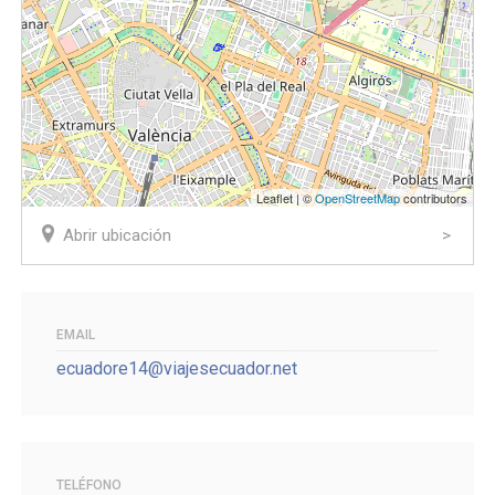
Leaflet | ©
OpenStreetMap
contributors
Abrir ubicación
EMAIL
ecuadore14@viajesecuador.net
TELÉFONO