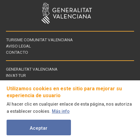
TURISME COMUNITAT VALENCIANA
AVISO LEGAL
CONTACTO
GENERALITAT VALENCIANA
INVAT-TUR
Links
CDT - CENTROS DE TURISMO
of
Utilizamos cookies en este sitio para mejorar su
experiencia de usuario
interest
Al hacer clic en cualquier enlace de esta página, nos autoriza
Follow
a establecer cookies.
Más info
us
© Turisme Comunitat Valenciana. Todos los derechos reservados.
on
Aceptar