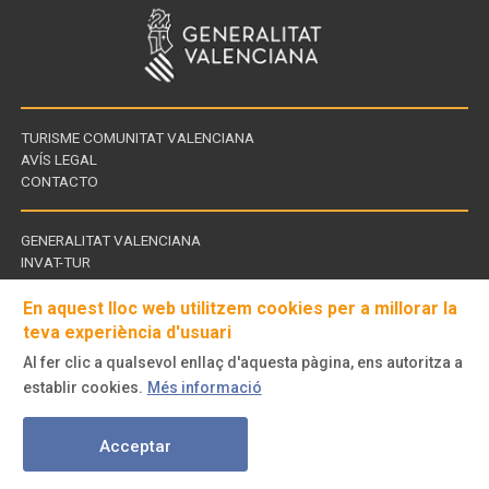
TURISME COMUNITAT VALENCIANA
AVÍS LEGAL
CONTACTO
GENERALITAT VALENCIANA
INVAT-TUR
Enllaços
CDT - CENTROS DE TURISMO
d'interès
En aquest lloc web utilitzem cookies per a millorar la
teva experiència d'usuari
Al fer clic a qualsevol enllaç d'aquesta pàgina, ens autoritza a
Visita'ns
establir cookies.
Més informació
a
© Turisme Comunitat Valenciana. Tots els drets reservats.
Acceptar