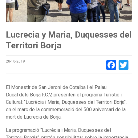
Lucrecia y Maria, Duquesses del
Territori Borja
Face
Tw
28-10-2019
El Monestir de San Jeroni de Cotalba i el Palau
Ducal dels Borja F.C.V, presenten el programa Turístic i
Cultural: "Lucrècia i Maria, Duquesses del Territori Borja",
en el marc de la commemoració del 500 aniversari de la
mort de Lucrecia de Borja.
La programació “Lucrècia i Maria, Duquesses del
Territori Borgia”, pretén sensibilitzar sobre la importància