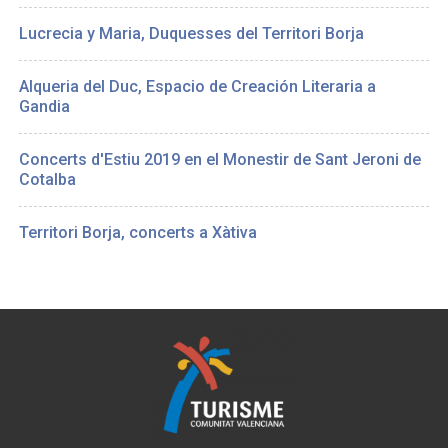
Lucrecia y Maria, Duquesses del Territori Borja
Alqueria del Duc, Espacio de Creación Literaria a
Gandia
Concerts d'Estiu 2019 en el Monestir de Sant Jeroni de
Cotalba
Territori Borja, concerts a Xàtiva