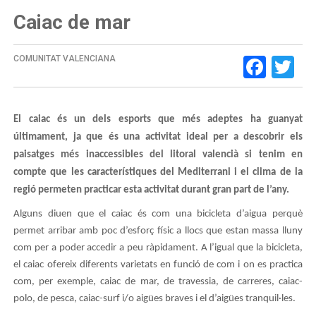
Caiac de mar
Face
Tw
COMUNITAT VALENCIANA
El caiac és un dels esports que més adeptes ha guanyat
últimament, ja que és una activitat ideal per a descobrir els
paisatges més inaccessibles del litoral valencià si tenim en
compte que les característiques del Mediterrani i el clima de la
regió permeten practicar esta activitat durant gran part de l’any.
Alguns diuen que el caiac és com una bicicleta d’aigua perquè
permet arribar amb poc d’esforç físic a llocs que estan massa lluny
com per a poder accedir a peu ràpidament. A l’igual que la bicicleta,
el caiac ofereix diferents varietats en funció de com i on es practica
com, per exemple, caiac de mar, de travessia, de carreres, caiac-
polo, de pesca, caiac-surf i/o aigües braves i el d’aigües tranquil·les.