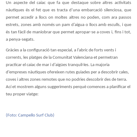
Un aspecte del caiac que fa que destaque sobre altres activitats
nàutiques és el fet que es tracta d’una embarcació silenciosa, que
permet accedir a llocs on moltes altres no poden, com ara passos
estrets, zones amb només un pam d’aigua o llocs amb esculls, i que
és tan fàcil de maniobrar que permet apropar-se a coves i, fins i tot,
a penya-segats.
Gràcies a la configuració tan especial, a l’abric de forts vents i
corrents, les platges de la Comunitat Valenciana et permetran
practicar el caiac de mar i d’aigües tranquil·les. La majoria
d’empreses nàutiques ofereixen rutes guiades per a descobrir cales,
coves i altres zones remotes que no podries descobrir des de terra.
Ací et mostrem alguns suggeriments perquè comences a planificar el
teu proper viatge:
(Foto: Campello Surf Club)