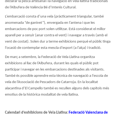
declarar la pesca artesanal i la navegació en vela llatina tradicionals
de l’Albufera de València Bé d’Interés Cultural.
L’embarcació consta d’una vela (pràcticament triangular, també
anomenada “de ganivet”), envergada en l’antena i que les
embarcacions de poc port solen utilitzar. Està considerat el millor
aparell per a cenyir (anar contra el vent) i navegar a través (amb el
vent de costat). Solen dur a terme exhibicions perquè el públic tinga
l’ocasió de contemplar esta mescla d’esport (a l’alça) i tradició.
De març a setembre, la Federació de Vela Llatina organitza
exhibicions al llac de l’Albufera, durant les quals el públic pot
participar i navegar en les embarcacions destinades als visitants.
També és possible aprendre esta tècnica de navegació a l’escola de
vela de l’Associació de Pescadors de Catarroja. En la localitat
alacantina d’El Campello també es recullen alguns dels capítols més
emotius de la històrica modalitat de vela llatina.
Calendari d’exhibicions de Vela Llatina:
Federació Valenciana de