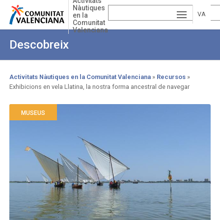
Activitats
Skip
Nàutiques
to
VA
en la
Comunitat
main
Valenciana
ESP
LE
content
Descobreix
AÑ
EN
NCI
OL
GLI
FR
À
Activitats Nàutiques en la Comunitat Valenciana
Recursos
Exhibicions en vela Llatina, la nostra forma ancestral de navegar
Breadcrumb
SH
AN
ÇAI
MUSEUS
S