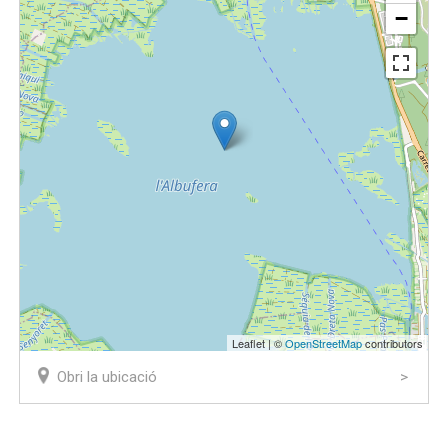
−
Leaflet | ©
OpenStreetMap
contributors
Obri la ubicació