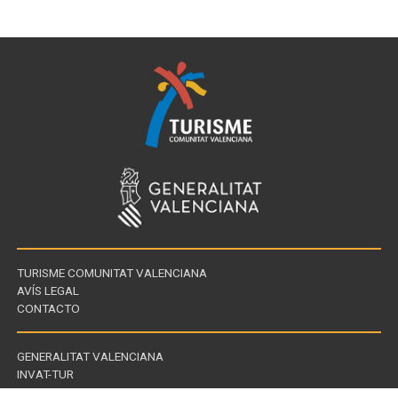
TURISME COMUNITAT VALENCIANA
AVÍS LEGAL
CONTACTO
GENERALITAT VALENCIANA
INVAT-TUR
Enllaços
CDT - CENTROS DE TURISMO