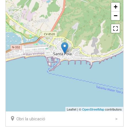
+
−
Leaflet | ©
OpenStreetMap
contributors
Obri la ubicació