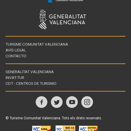
TURISME COMUNITAT VALENCIANA
AVÍS LEGAL
CONTACTO
GENERALITAT VALENCIANA
INVAT-TUR
Enllaços
CDT - CENTROS DE TURISMO
d'interès
Visita'ns
a
© Turisme Comunitat Valenciana. Tots els drets reservats.