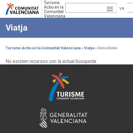
Skip
Turisme
Actiu en la
to
VA
Comunitat
main
Valenciana
ESP
LE
content
Viatja
AÑ
EN
NCI
OL
GLI
À
Turisme Actiu en la Comunitat Valenciana
Viatja
Descobreix
SH
Breadcrumb
No existen recursos con la actual búsqueda