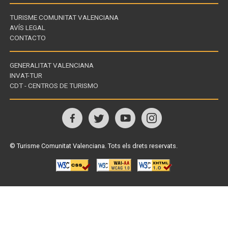
TURISME COMUNITAT VALENCIANA
AVÍS LEGAL
CONTACTO
GENERALITAT VALENCIANA
INVAT-TUR
Enllaços
CDT - CENTROS DE TURISMO
d'interès
Visita'ns
a
© Turisme Comunitat Valenciana. Tots els drets reservats.