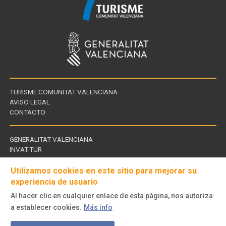
TURISME COMUNITAT VALENCIANA
AVISO LEGAL
CONTACTO
GENERALITAT VALENCIANA
INVAT-TUR
Links
CDT - CENTROS DE TURISMO
of
Utilizamos cookies en este sitio para mejorar su
interest
experiencia de usuario
Al hacer clic en cualquier enlace de esta página, nos autoriza
Follow
a establecer cookies.
Más info
us
© Turisme Comunitat Valenciana. Todos los derechos reservados.