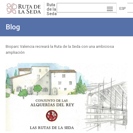
Pasar
Ruta
al
ESP
de la
Seda
contenido
AÑ
EN
principal
Blog
OL
GLI
VA
SH
LE
Bioparc Valencia recreará la Ruta de la Seda con una ambiciosa
ampliación
Sobrescribir
NCI
enlaces
À
de
ayuda
a
la
navegación