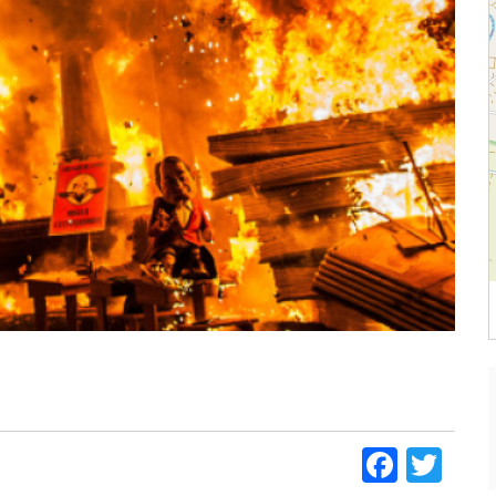
Faceb
Twi