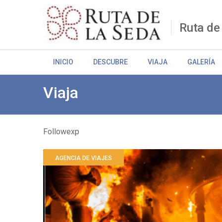
Pasar
al
contenido
Ruta de
principal
INICIO
DESCUBRE
VIAJA
GALERÍA
Viaja
Followexp
Sobrescribir
AGENCIA DE VIAJES
enlaces
de
ayuda