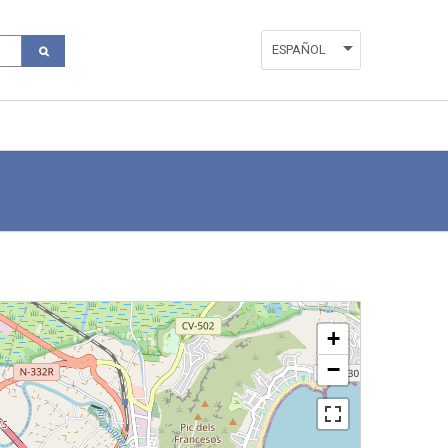
ESPAÑOL
ENGLISH
VALENCIÀ
+
−