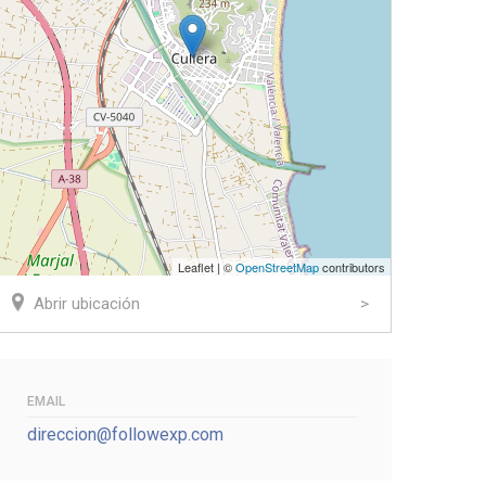
Leaflet | ©
OpenStreetMap
contributors
Abrir ubicación
EMAIL
direccion@followexp.com
ook
tter