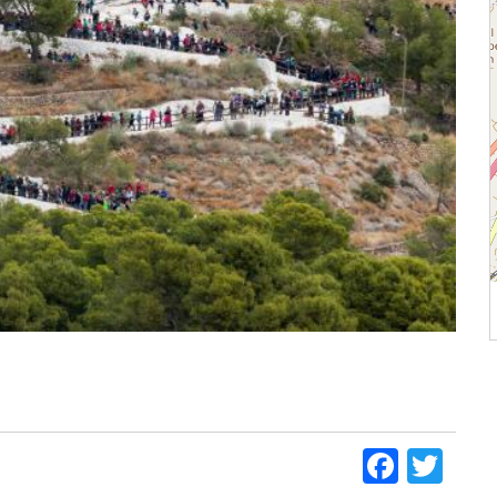
Faceb
Twi