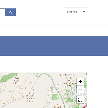
ESPAÑOL
ENGLISH
VALENCIÀ
+
−