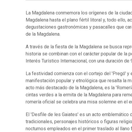
La Magdalena
conmemora los orígenes de la ciudad,
Magdalena hasta el plano fértil litoral y, todo ello,
ac
degustaciones gastronómicas y pasacalles que caract
de la Magdalena.
A través de la fiesta de la Magdalena se busca repre
historia se combinan con el carácter popular de la 
Interés Turístico Internacional, con una duración de
La festividad comienza con el cortejo del 'Pregó' y 
manifestación popular y etnológica que resalta la mi
acto más destacado de la Magdalena, es la 'Romer
cintas verdes a la ermita de la Magdalena para reme
romería oficial se celebra una misa solemne en el er
El 'Desfile de les Gaiates' es un acto emblemáti
tradicionales, personajes históricos o figuras religi
nocturnos empleados en el primer traslado al llano f