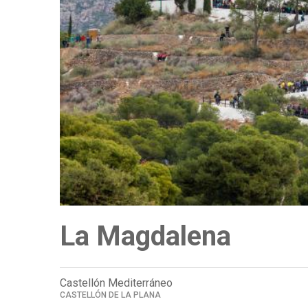
a
la
navegación
La Magdalena
Castellón Mediterráneo
CASTELLÓN DE LA PLANA