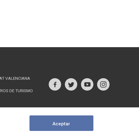
AT VALENCIANA
s
TROS DE TURISMO
Follow
us
rest
on
Aceptar