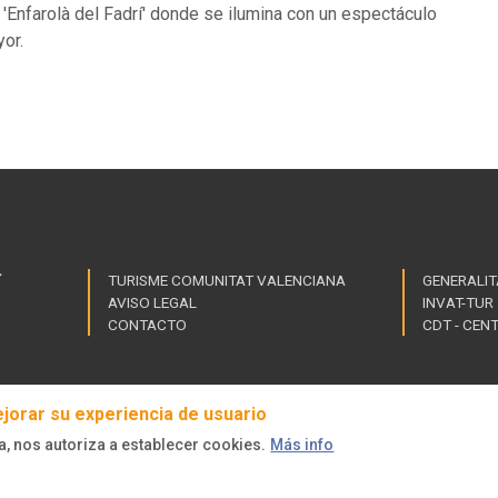
 'Enfarolà del Fadrí' donde se ilumina con un espectáculo
yor.
TURISME COMUNITAT VALENCIANA
GENERALIT
AVISO LEGAL
INVAT-TUR
Link
CONTACTO
CDT - CEN
of
inte
ejorar su experiencia de usuario
a, nos autoriza a establecer cookies.
Más info
dos.