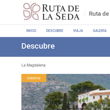
Pasar
al
contenido
Ruta de
principal
INICIO
DESCUBRE
VIAJA
GALERÍA
Descubre
La Magdalena
Sobrescribir
EVENTOS
enlaces
de
ayuda