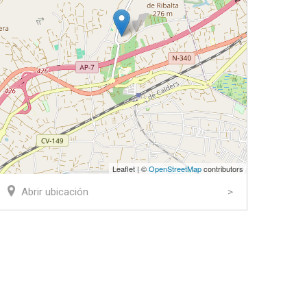
Leaflet | ©
OpenStreetMap
contributors
Abrir ubicación
ook
tter